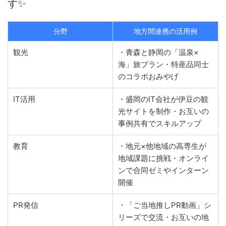
す✨
分野
地方間連携の活用例
観光
・青森と静岡の「温泉×
海」旅プラン・特産品同士
のコラボおみやげ
IT活用
・盛岡のIT会社が伊豆の観
光サイトを制作・お互いの
事例共有でスキルアップ
教育
・地元×他地域の高専生が
地域課題に挑戦・オンライ
ンで合同ゼミやインターン
開催
PR発信
・「ご当地推しPR動画」シ
リーズで交流・お互いの地