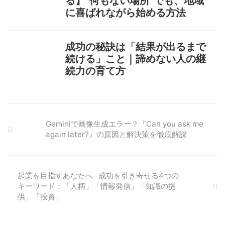
る】“何もない場所”でも、地域
に喜ばれながら始める方法
成功の秘訣は「結果が出るまで
続ける」こと｜諦めない人の継
続力の育て方
Geminiで画像生成エラー？『Can you ask me
again later?』の原因と解決策を徹底解説
起業を目指すあなたへ─成功を引き寄せる4つの
キーワード：「人柄」「情報発信」「知識の提
供」「投資」